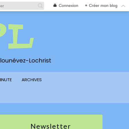
Connexion
+
Créer mon blog
PL
 Plounévez-Lochrist
MINUTE
ARCHIVES
Newsletter