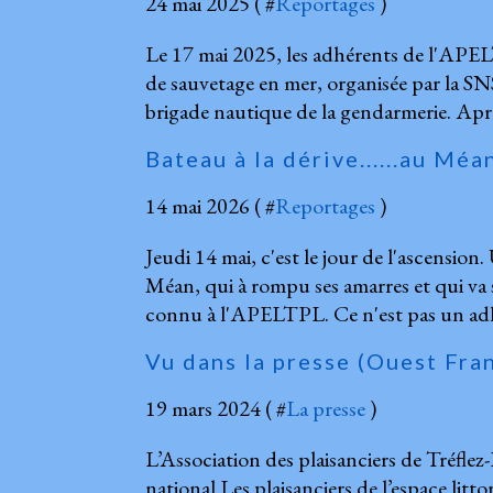
24 mai 2025 ( #
Reportages
)
Le 17 mai 2025, les adhérents de l'APEL
de sauvetage en mer, organisée par la SNS
brigade nautique de la gendarmerie. Apr
Bateau à la dérive......au Méa
14 mai 2026 ( #
Reportages
)
Jeudi 14 mai, c'est le jour de l'ascension.
Méan, qui à rompu ses amarres et qui va s
connu à l'APELTPL. Ce n'est pas un adhér
Vu dans la presse (Ouest Fra
19 mars 2024 ( #
La presse
)
L’Association des plaisanciers de Tréfle
national Les plaisanciers de l’espace litt