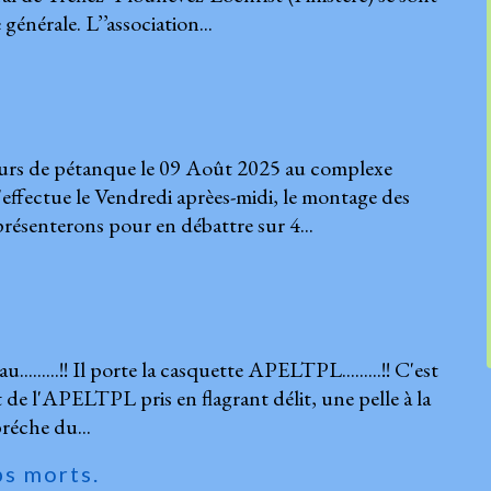
énérale. L’’association...
ours de pétanque le 09 Août 2025 au complexe
s'effectue le Vendredi aprèes-midi, le montage des
résenterons pour en débattre sur 4...
eau.........!! Il porte la casquette APELTPL.........!! C'est
 l'APELTPL pris en flagrant délit, une pelle à la
bréche du...
ps morts.