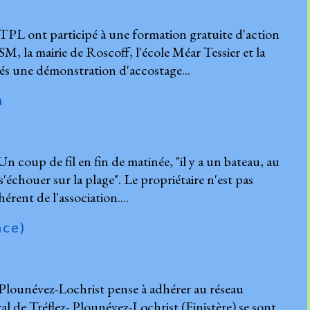
TPL ont participé à une formation gratuite d'action
M, la mairie de Roscoff, l'école Méar Tessier et la
és une démonstration d'accostage...
n
 Un coup de fil en fin de matinée, "il y a un bateau, au
'échouer sur la plage". Le propriétaire n'est pas
ent de l'association....
nce)
z-Plounévez-Lochrist pense à adhérer au réseau
oral de Tréflez- Plounévez-Lochrist (Finistère) se sont