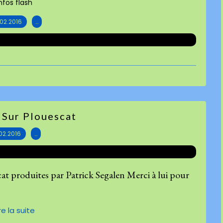
nfos flash
.02.2016
…
Sur Plouescat
.02.2016
…
t produites par Patrick Segalen Merci à lui pour
ire la suite