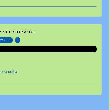
 sur Guevroc
.02.2016
…
ire la suite