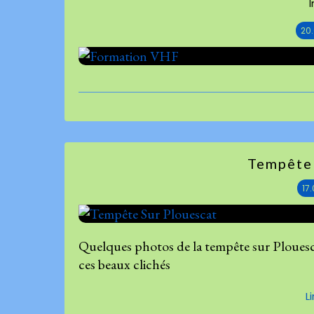
I
20
Tempête 
17
Quelques photos de la tempête sur Plouesca
ces beaux clichés
L