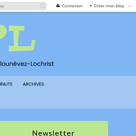
Connexion
+
Créer mon blog
PL
 Plounévez-Lochrist
MINUTE
ARCHIVES
Newsletter