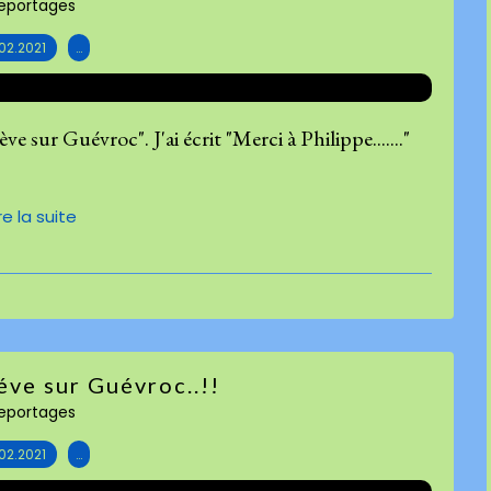
eportages
.02.2021
…
ve sur Guévroc". J'ai écrit "Merci à Philippe......."
ire la suite
léve sur Guévroc..!!
eportages
.02.2021
…