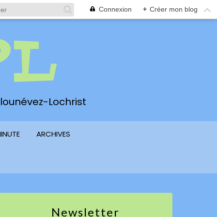
Connexion
+
Créer mon blog
PL
 Plounévez-Lochrist
MINUTE
ARCHIVES
Newsletter