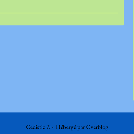
Cedistic © - Hébergé par
Overblog