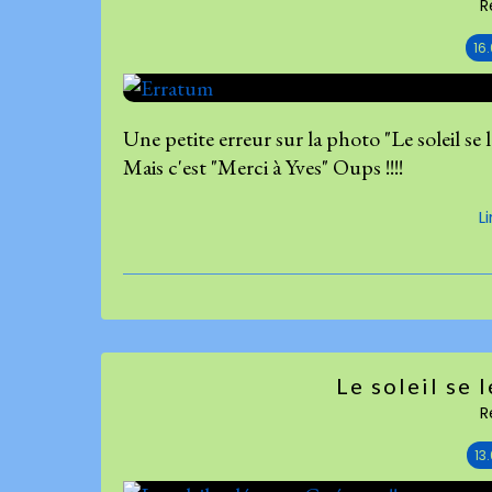
R
16
Une petite erreur sur la photo "Le soleil se lè
Mais c'est "Merci à Yves" Oups !!!!
L
Le soleil se 
R
13