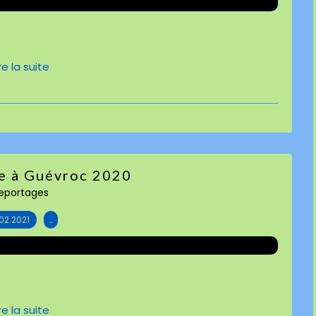
ire la suite
e à Guévroc 2020
eportages
.02.2021
…
ire la suite