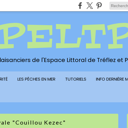
PELT
aisanciers de l'Espace Littoral de Tréflez et
RITÉ
LES PÊCHES EN MER
TUTORIELS
INFO DERNIÈRE 
yale "Couillou Kezec"