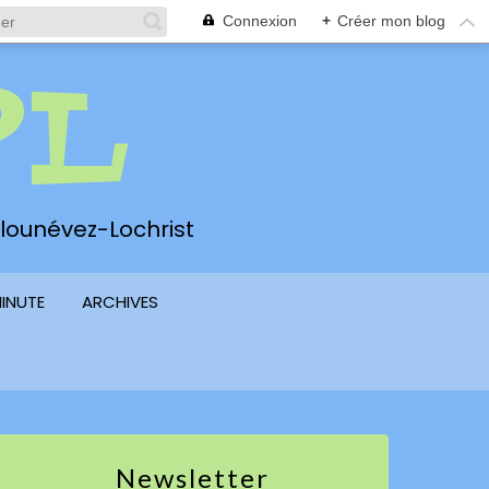
Connexion
+
Créer mon blog
PL
 Plounévez-Lochrist
MINUTE
ARCHIVES
Newsletter