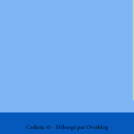
Cedistic © - Hébergé par
Overblog