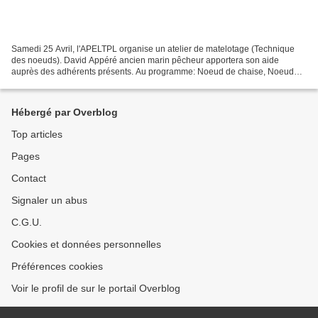
Samedi 25 Avril, l'APELTPL organise un atelier de matelotage (Technique
des noeuds). David Appéré ancien marin pêcheur apportera son aide
auprès des adhérents présents. Au programme: Noeud de chaise, Noeud
plat, Noeud de cabestan, Epissure 3 torons, Epissure...
Hébergé par Overblog
Top articles
Pages
Contact
Signaler un abus
C.G.U.
Cookies et données personnelles
Préférences cookies
Voir le profil de sur le portail Overblog