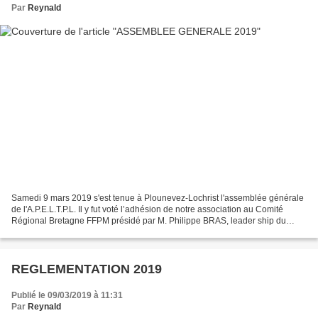
Par
Reynald
Samedi 9 mars 2019 s'est tenue à Plounevez-Lochrist l'assemblée générale
de l'A.P.E.L.T.P.L. Il y fut voté l’adhésion de notre association au Comité
Régional Bretagne FFPM présidé par M. Philippe BRAS, leader ship du
collectif "la mer à tout le monde"...
REGLEMENTATION 2019
Publié le 09/03/2019 à 11:31
Par
Reynald