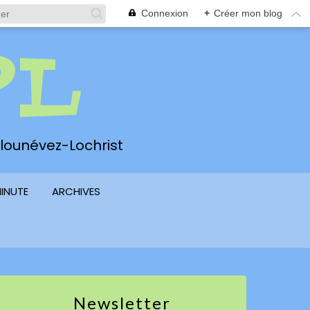
Connexion
+
Créer mon blog
PL
 Plounévez-Lochrist
MINUTE
ARCHIVES
Newsletter