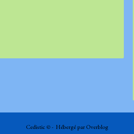
Cedistic © - Hébergé par
Overblog