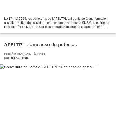
Le 17 mai 2025, les adhérents de l'APELTPL ont participé à une formation
gratuite d'action de sauvetage en mer, organisée par la SNSM, la mairie de
Roscoff, l'école Méar Tessier et la brigade nautique de la gendarmerie.
Aprés une démonstration d'accostage...
APELTPL : Une asso de potes.....
Publié le 06/05/2025 à 11:38
Par
Jean-Claude