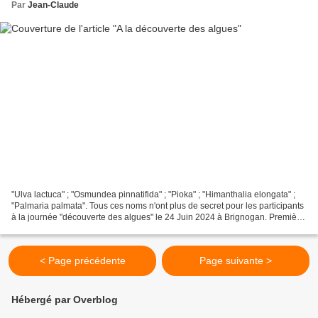
Par
Jean-Claude
"Ulva lactuca" ; "Osmundea pinnatifida" ; "Pioka" ; "Himanthalia elongata" ;
"Palmaria palmata". Tous ces noms n'ont plus de secret pour les participants
à la journée "découverte des algues" le 24 Juin 2024 à Brignogan. Première
étape : L'estran et les...
< Page précédente
Page suivante >
Hébergé par Overblog