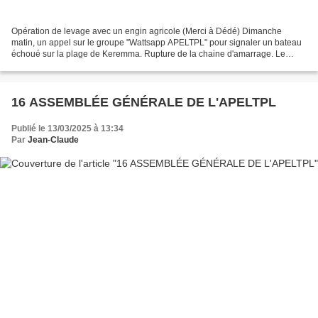
Opération de levage avec un engin agricole (Merci à Dédé) Dimanche
matin, un appel sur le groupe "Wattsapp APELTPL" pour signaler un bateau
échoué sur la plage de Keremma. Rupture de la chaine d'amarrage. Le
propriétaire est identifié, mais il est reparti...
16 ASSEMBLÉE GÉNÉRALE DE L'APELTPL
Publié le 13/03/2025 à 13:34
Par
Jean-Claude