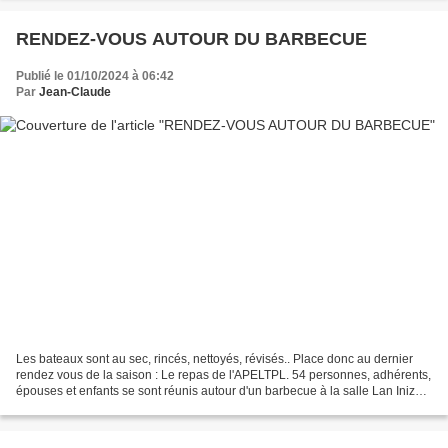
RENDEZ-VOUS AUTOUR DU BARBECUE
Publié le 01/10/2024 à 06:42
Par
Jean-Claude
Les bateaux sont au sec, rincés, nettoyés, révisés.. Place donc au dernier
rendez vous de la saison : Le repas de l'APELTPL. 54 personnes, adhérents,
épouses et enfants se sont réunis autour d'un barbecue à la salle Lan Inizan
de Plounévez-Lochrist. Un...