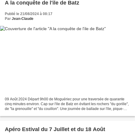
A la conquête de l'ile de Batz
Publié le 21/08/2024 à 08:17
Par
Jean-Claude
09 Août 2024 Départ 9h00 de Moguériec pour une traversée de quarante
cinq minutes environ. Cap sur l'ile de Batz en évitant les rochers "du gorille",
de "la grenouille" et "du couillon". Une journée de ballade sur l'ile, pique-
nique ou restaurant selon...
Apéro Estival du 7 Juillet et du 18 Août