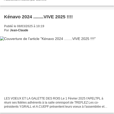
Kénavo 2024 ........VIVE 2025 !!!!
Publié le 08/03/2025 à 10:19
Par
Jean-Claude
LES VOEUX ET LA GALETTE DES ROIS Le 1 Février 2025 l'APELTPL à
réuni ses fidéles adhérents à la salle omnisport de TREFLEZ Les co-
présidents Y.GRALL et A.CUEFF présentent leurs voeux à l'assemblée et
l'invite à déguster la galettes des rois. Les plaisanciers...