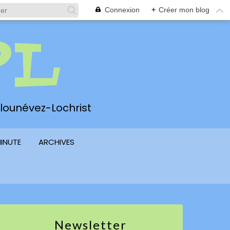
Connexion
+
Créer mon blog
PL
 Plounévez-Lochrist
MINUTE
ARCHIVES
Newsletter