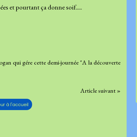
ées et pourtant ça donne soif.....
nogan qui gére cette demi-journée "A la découverte
Article suivant »
ur à l'accueil