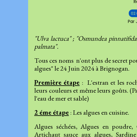
R
02
Par
"Ulva lactuca" ; "Osmundea pinnatifida"
palmata".
Tous ces noms n'ont plus de secret pour
algues" le 24 Juin 2024 à Brignogan.
Première étape
: L'estran et les roc
leurs couleurs et même leurs goûts. (Pas
l'eau de mer et sable)
2 éme étape
: Les algues en cuisine.
Algues séchées, Algues en poudre, G
Artichaut sauce aux algues, Sardin