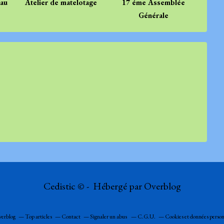
.au
Atelier de matelotage
17 éme Assemblée
Générale
Cedistic © - Hébergé par
Overblog
verblog
Top articles
Contact
Signaler un abus
C.G.U.
Cookies et données person