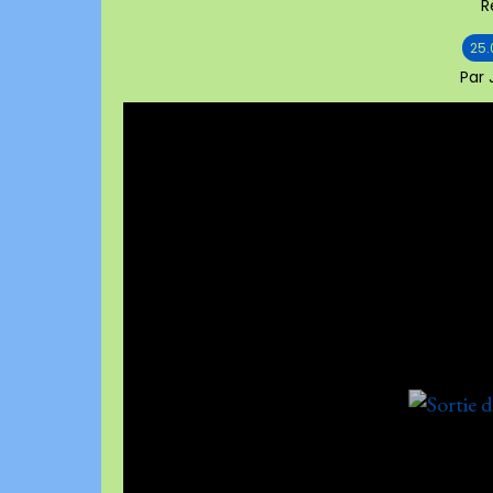
R
25.
Par