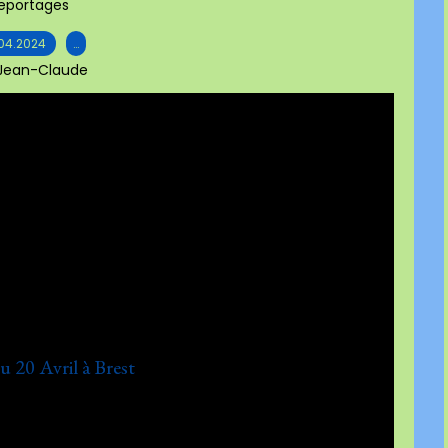
eportages
04.2024
…
 Jean-Claude