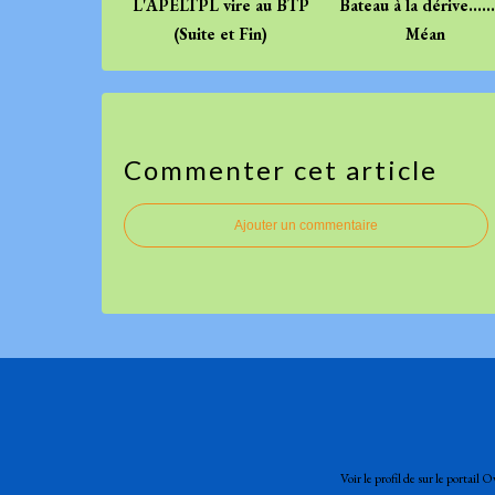
L'APELTPL vire au BTP
Bateau à la dérive.....
(Suite et Fin)
Méan
Commenter cet article
Ajouter un commentaire
Voir le profil de
sur le portail O