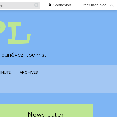
Connexion
+
Créer mon blog
PL
 Plounévez-Lochrist
MINUTE
ARCHIVES
Newsletter