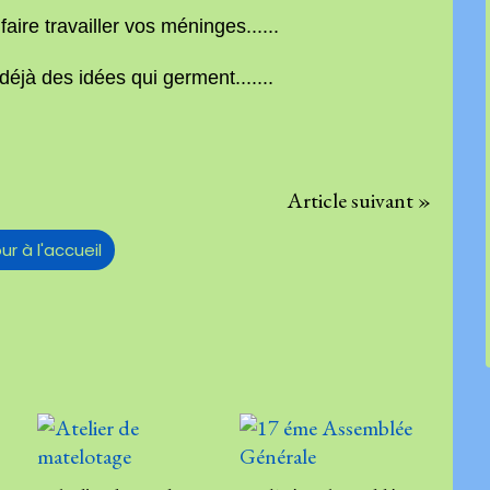
re travailler vos méninges......
a déjà des idées qui germent.......
Article suivant »
ur à l'accueil